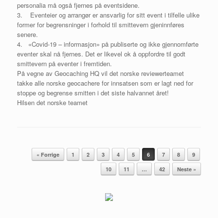
personalia må også fjernes på eventsidene.
3. Eventeier og arrangør er ansvarlig for sitt event i tilfelle ulike
former for begrensninger i forhold til smittevern gjeninnføres
senere.
4. «Covid-19 – informasjon» på publiserte og ikke gjennomførte
eventer skal nå fjernes. Det er likevel ok å oppfordre til godt
smittevern på eventer i fremtiden.
På vegne av Geocaching HQ vil det norske reviewerteamet
takke alle norske geocachere for innsatsen som er lagt ned for
stoppe og begrense smitten i det siste halvannet året!
Hilsen det norske teamet
« Forrige
1
2
3
4
5
6
7
8
9
Innleggsnavigasjon
10
11
…
42
Neste »