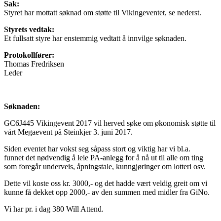
Sak:
Styret har mottatt søknad om støtte til Vikingeventet, se nederst.
Styrets vedtak:
Et fullsatt styre har enstemmig vedtatt å innvilge søknaden.
Protokollfører:
Thomas Fredriksen
Leder
Søknaden:
GC6J445 Vikingevent 2017 vil herved søke om økonomisk støtte til
vårt Megaevent på Steinkjer 3. juni 2017.
Siden eventet har vokst seg såpass stort og viktig har vi bl.a.
funnet det nødvendig å leie PA-anlegg for å nå ut til alle om ting
som foregår underveis, åpningstale, kunngjøringer om lotteri osv.
Dette vil koste oss kr. 3000,- og det hadde vært veldig greit om vi
kunne få dekket opp 2000,- av den summen med midler fra GiNo.
Vi har pr. i dag 380 Will Attend.