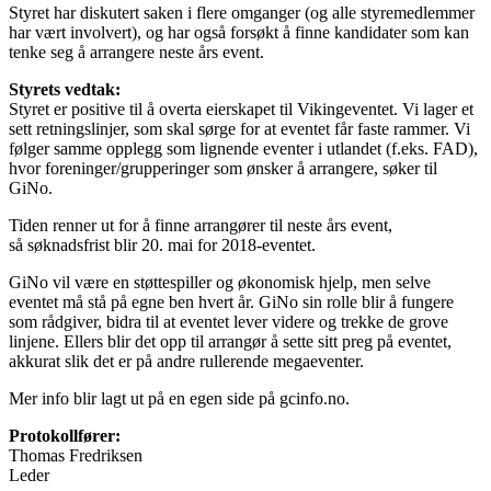
Styret har diskutert saken i flere omganger (og alle styremedlemmer
har vært involvert), og har også forsøkt å finne kandidater som kan
tenke seg å arrangere neste års event.
Styrets vedtak:
Styret er positive til å overta eierskapet til Vikingeventet. Vi lager et
sett retningslinjer, som skal sørge for at eventet får faste rammer. Vi
følger samme opplegg som lignende eventer i utlandet (f.eks. FAD),
hvor foreninger/grupperinger som ønsker å arrangere, søker til
GiNo.
Tiden renner ut for å finne arrangører til neste års event,
så søknadsfrist blir 20. mai for 2018-eventet.
GiNo vil være en støttespiller og økonomisk hjelp, men selve
eventet må stå på egne ben hvert år. GiNo sin rolle blir å fungere
som rådgiver, bidra til at eventet lever videre og trekke de grove
linjene. Ellers blir det opp til arrangør å sette sitt preg på eventet,
akkurat slik det er på andre rullerende megaeventer.
Mer info blir lagt ut på en egen side på gcinfo.no.
Protokollfører:
Thomas Fredriksen
Leder