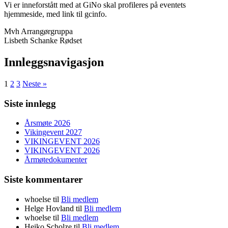
Vi er inneforstått med at GiNo skal profileres på eventets
hjemmeside, med link til gcinfo.
Mvh Arrangørgruppa
Lisbeth Schanke Rødset
Innleggsnavigasjon
1
2
3
Neste »
Siste innlegg
Årsmøte 2026
Vikingevent 2027
VIKINGEVENT 2026
VIKINGEVENT 2026
Årmøtedokumenter
Siste kommentarer
whoelse
til
Bli medlem
Helge Hovland
til
Bli medlem
whoelse
til
Bli medlem
Heiko Scholze
til
Bli medlem