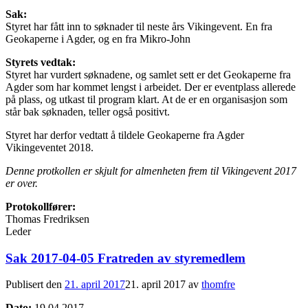
Sak:
Styret har fått inn to søknader til neste års Vikingevent. En fra
Geokaperne i Agder, og en fra Mikro-John
Styrets vedtak:
Styret har vurdert søknadene, og samlet sett er det Geokaperne fra
Agder som har kommet lengst i arbeidet. Der er eventplass allerede
på plass, og utkast til program klart. At de er en organisasjon som
står bak søknaden, teller også positivt.
Styret har derfor vedtatt å tildele Geokaperne fra Agder
Vikingeventet 2018.
Denne protkollen er skjult for almenheten frem til Vikingevent 2017
er over.
Protokollfører:
Thomas Fredriksen
Leder
Sak 2017-04-05 Fratreden av styremedlem
Publisert den
21. april 2017
21. april 2017
av
thomfre
Dato:
19.04.2017