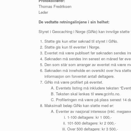
Protokollfører:
Thomas Fredriksen
Leder
De vedtatte retningslinjene i sin helhet:
Styret i Geocaching i Norge (GiNo) kan innvilge støtte t
Støtte gis kun etter søknad til styret i GiNo.
Støtte gis kun til eventer i Norge.
Eventet må være publisert før søknaden sendes in
Søknaden må sendes inn senest en måned før even
Den som står som arrangør av eventet må være m
Søknaden må inneholde en oversikt over hva støtten
informasjon om forventet antall deltagere.
GiNo må være profilert på eventet.
Eventets listing må inkludere teksten “Evente
Teksten skal lenkes til www.gcinfo.no.
Profileringen må være på plass senest 14 dag
Maksimalt beløp GiNo kan støtte med er:
Eventer av nasjonal interesse (inkl. megaeve
1-100 deltagere: kr 1 000,-
101-500 deltagere: kr 2 000,-
Over 500 deltagere: kr 3 500,-