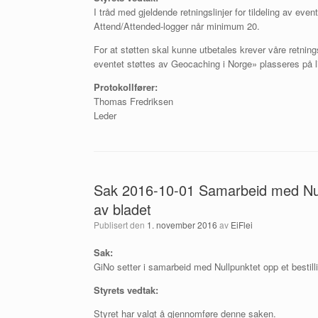
I tråd med gjeldende retningslinjer for tildeling av event
Attend/Attended-logger når minimum 20.
For at støtten skal kunne utbetales krever våre retning
eventet støttes av Geocaching i Norge» plasseres på li
Protokollfører:
Thomas Fredriksen
Leder
Sak 2016-10-01 Samarbeid med Null
av bladet
Publisert den
1. november 2016
av
EiFlei
Sak:
GiNo setter i samarbeid med Nullpunktet opp et bestil
Styrets vedtak:
Styret har valgt å gjennomføre denne saken.