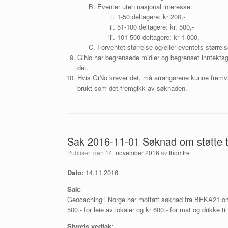
Eventer uten nasjonal interesse:
1-50 deltagere: kr 200,-
51-100 deltagere: kr. 500,-
101-500 deltagere: kr 1 000,-
Forventet størrelse og/eller eventets størrel
GiNo har begrensede midler og begrenset inntektsgru
det.
Hvis GiNo krever det, må arrangørene kunne fremvise 
brukt som det fremgikk av søknaden.
Sak 2016-11-01 Søknad om støtte ti
Publisert den
14. november 2016
av
thomfre
Dato:
14.11.2016
Sak:
Geocaching i Norge har mottatt søknad fra BEKA21 om s
500,- for leie av lokaler og kr 600,- for mat og drikke ti
Styrets vedtak: