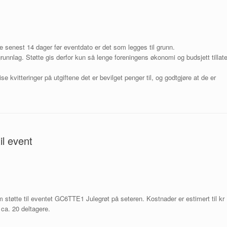
se senest 14 dager før eventdato er det som legges til grunn.
nnlag. Støtte gis derfor kun så lenge foreningens økonomi og budsjett tillate
kvitteringer på utgiftene det er bevilget penger til, og godtgjøre at de er
l event
tøtte til eventet GC6TTE1 Julegrøt på seteren. Kostnader er estimert til kr
l ca. 20 deltagere.