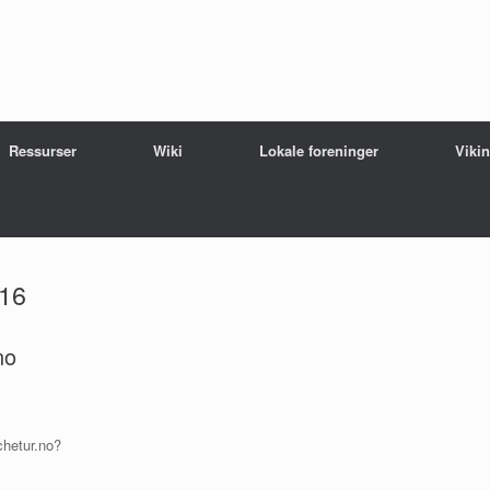
Ressurser
Wiki
Lokale foreninger
Viki
16
no
chetur.no?