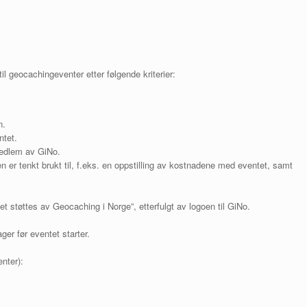
il geocachingeventer etter følgende kriterier:
n.
tet.
edlem av GiNo.
 er tenkt brukt til, f.eks. en oppstilling av kostnadene med eventet, samt
t støttes av Geocaching i Norge”, etterfulgt av logoen til GiNo.
er før eventet starter.
nter):