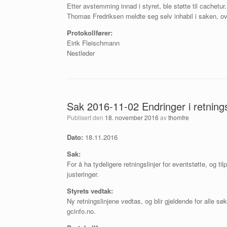
Etter avstemming innad i styret, ble støtte til cachetur
Thomas Fredriksen meldte seg selv inhabil i saken, o
Protokollfører:
Eirik Fleischmann
Nestleder
Sak 2016-11-02 Endringer i retnings
Publisert den
18. november 2016
av
thomfre
Dato:
18.11.2016
Sak:
For å ha tydeligere retningslinjer for eventstøtte, og t
justeringer.
Styrets vedtak:
Ny retningslinjene vedtas, og blir gjeldende for alle s
gcinfo.no.