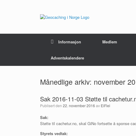
Hopp
til
innhold
Informasjon
Medlem
Adventskalendere
Månedlige arkiv:
november 20
Sak 2016-11-03 Støtte til cachetur.
Publisert den
22. november 2016
av
EiFlei
Sak:
Støtte til cachetur.no, skal GiNo fortsette å sponse ca
Styrets vedtak: