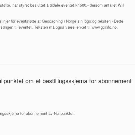
støtte, har styret besluttet å tildele eventet kr 500,- dersom antallet Will
slinjer for eventstøtte at Geocaching i Norge sin logo og teksten «Dette
stingen til eventet. Teksten må også være lenket til www.gcinfo.no.
punktet om et bestillingsskjema for abonnement
lingsskjema for abonnement av Nullpunktet.