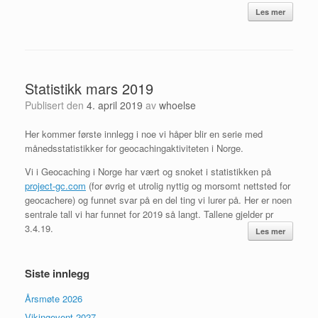
Les mer
Statistikk mars 2019
Publisert den
4. april 2019
av
whoelse
Her kommer første innlegg i noe vi håper blir en serie med
månedsstatistikker for geocachingaktiviteten i Norge.
Vi i Geocaching i Norge har vært og snoket i statistikken på
project-gc.com
(for øvrig et utrolig nyttig og morsomt nettsted for
geocachere) og funnet svar på en del ting vi lurer på. Her er noen
sentrale tall vi har funnet for 2019 så langt. Tallene gjelder pr
3.4.19.
Les mer
Siste innlegg
Årsmøte 2026
Vikingevent 2027