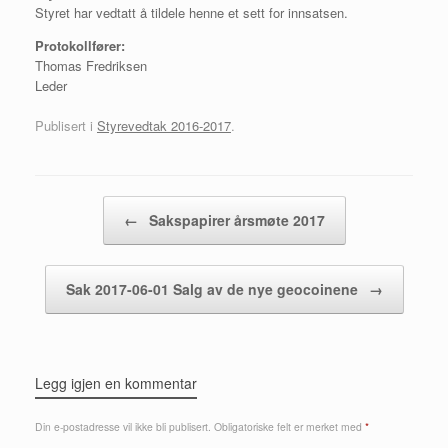
Styret har vedtatt å tildele henne et sett for innsatsen.
Protokollfører:
Thomas Fredriksen
Leder
Publisert i
Styrevedtak 2016-2017
.
Innleggsnavigasjon
←
Sakspapirer årsmøte 2017
Sak 2017-06-01 Salg av de nye geocoinene
→
Legg igjen en kommentar
Din e-postadresse vil ikke bli publisert.
Obligatoriske felt er merket med
*