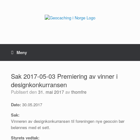
Hopp
til
innhold
Meny
Sak 2017-05-03 Premiering av vinner i
designkonkurransen
Publisert den
31. mai 2017
av
thomfre
Dato:
30.05.2017
Sak:
Vinneren av designkonkurransen til foreningen nye geocoin bør
belønnes med et sett.
Styrets vedtak: