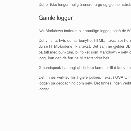
Det er ikke lenger mulig å endre farge og gjennomstrekin
Gamle logger
Når Markdown innføres blir samtlige logger, også de 5
Det vil si at hvis du har benyttet HTML, f.eks. <b>Fet</b
du se HTML-kodene i klartekst. Det samme gjelder BBCode
på tall med punktum, bli tolket som Markdown – selv o
logg, kan den da fort ha blitt forandret helt.
Groundspeak har sagt at de ikke kommer til å konverter
Det finnes verktøy for å gjøre jobben, f.eks. i GSAK, 
loggen på geocaching.com selv. Det finnes ingen verkt
logger.