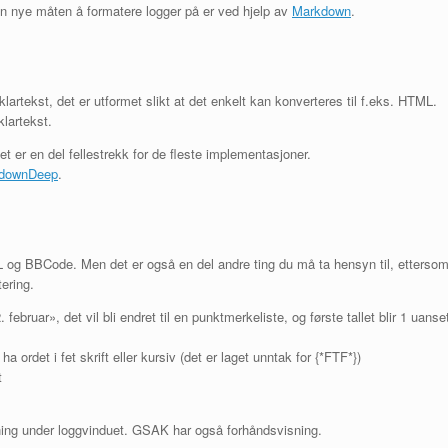
n nye måten å formatere logger på er ved hjelp av
Markdown
.
rtekst, det er utformet slikt at det enkelt kan konverteres til f.eks. HTML.
klartekst.
t er en del fellestrekk for de fleste implementasjoner.
downDeep
.
 og BBCode. Men det er også en del andre ting du må ta hensyn til, etterso
ering.
 februar», det vil bli endret til en punktmerkeliste, og første tallet blir 1 uanse
 ordet i fet skrift eller kursiv (det er laget unntak for {*FTF*})
t
ing under loggvinduet. GSAK har også forhåndsvisning.