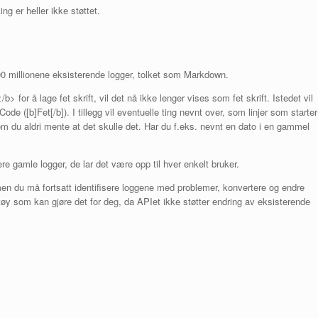
g er heller ikke støttet.
00 millionene eksisterende logger, tolket som Markdown.
> for å lage fet skrift, vil det nå ikke lenger vises som fet skrift. Istedet vil
 ([b]Fet[/b]). I tillegg vil eventuelle ting nevnt over, som linjer som starter
m du aldri mente at det skulle det. Har du f.eks. nevnt en dato i en gammel
e gamle logger, de lar det være opp til hver enkelt bruker.
men du må fortsatt identifisere loggene med problemer, konvertere og endre
øy som kan gjøre det for deg, da APIet ikke støtter endring av eksisterende