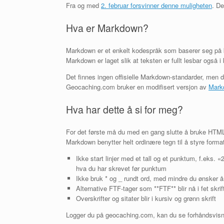
Fra og med
2. februar forsvinner denne muligheten
. De
Hva er Markdown?
Markdown er et enkelt kodespråk som baserer seg på kla
Markdown er laget slik at teksten er fullt lesbar også i 
Det finnes ingen offisielle Markdown-standarder, men de
Geocaching.com bruker en modifisert versjon av
Mark
Hva har dette å si for meg?
For det første må du med en gang slutte å bruke HTML
Markdown benytter helt ordinære tegn til å styre format
Ikke start linjer med et tall og et punktum, f.eks. «2.
hva du har skrevet før punktum
Ikke bruk * og _ rundt ord, med mindre du ønsker å ha
Alternative FTF-tager som **FTF** blir nå i fet skrif
Overskrifter og sitater blir i kursiv og grønn skrift
Logger du på geocaching.com, kan du se forhåndsvisn