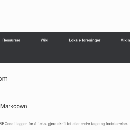
Ressurser
Wiki
Lokale foreninger
Viki
com
l Markdown
ode i logger, for å f.eks. gjøre skrift fet eller endre farge og fontstørrelse.