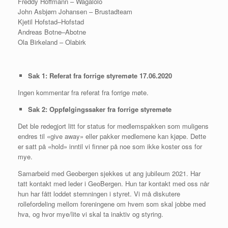
Freddy Hoffmann – Wagalolo
John Asbjørn Johansen – Brustadteam
Kjetil Hofstad–Hofstad
Andreas Botne–Abotne
Ola Birkeland – Olabirk
Sak 1: Referat fra forrige styremøte 17.06.2020
Ingen kommentar fra referat fra forrige møte.
Sak 2: Oppfølgingssaker fra forrige styremøte
Det ble redegjort litt for status for medlemspakken som muligens
endres til «give away» eller pakker medlemene kan kjøpe. Dette
er satt på «hold» inntil vi finner på noe som ikke koster oss for
mye.
Samarbeid med Geobergen sjekkes ut ang jubileum 2021. Har
tatt kontakt med leder i GeoBergen. Hun tar kontakt med oss når
hun har fått loddet stemningen i styret. Vi må diskutere
rollefordeling mellom foreningene om hvem som skal jobbe med
hva, og hvor mye/lite vi skal ta inaktiv og styring.