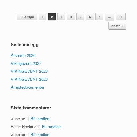
Innleggsnavigasjon
« Forrige
1
2
3
4
5
6
7
…
11
Neste »
Siste innlegg
Årsmøte 2026
Vikingevent 2027
VIKINGEVENT 2026
VIKINGEVENT 2026
Årmøtedokumenter
Siste kommentarer
whoelse
til
Bli medlem
Helge Hovland
til
Bli medlem
whoelse
til
Bli medlem