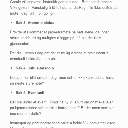
Gamle vikingevent, historikk gamle sider – Erfaringsdatabase
Vikingevent. Vanskelig å få full status da Ragnhild ikke deltok på
møte i dag. Så «on going».
Sak 3: Årsmøte-status
Prøvde ut i sommer et prøveårsmøte på nett alene, da ingen i
styret hadde tid og mulighet å logge på, så ble det ikke
gjennomført.
Det diskuteres i dag om det er mulig å finne et greit event å
eventuelt holde årsmøte på.
Sak
4:
Jubileumscoin
Detaljer har blitt omtalt i dag, men det er ikke konkludert. Tema
på neste styremøte?
Sak
5: Eventuelt
Det ble under et event i Risør nå nylig, spurt om chattekanalen
på hjemmesiden vår har blitt borte/fjernet? Er det noen som vet
noe mer om dette?
Invitasjon og påminnelse for å søke å holde Vikingeventet 2022