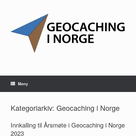
Hopp
til
innhold
Meny
Kategoriarkiv:
Geocaching i Norge
Innkalling til Årsmøte i Geocaching i Norge
2023