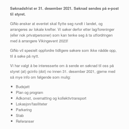
Søknadsfrist er 31. desember 2021. Søknad sendes på e-post
til styret.
GiNo ønsker at eventet skal flytte seg rundt i landet, og
arrangeres av lokale krefter. Vi søker derfor etter lag/foreninger
(eller nok privatpersoner) som kan tenke seg å ta utfordringen
med å arrangere Vikingevent 2023!
GiNo vil spesielt oppfordre tidligere søkere som ikke nådde opp,
til å søke på nytt.
Vi har valgt å be interesserte om å sende en søknad til oss på
styret (at) gcinfo (dot) no innen 31. desember 2021, gjerne med
så mye info om følgende som mulig:
Budsjett
Plan og program
Adkomst, overnatting og kollektivtransport
Lokasjon/fasiliteter
Parkering
Stab
Referanser