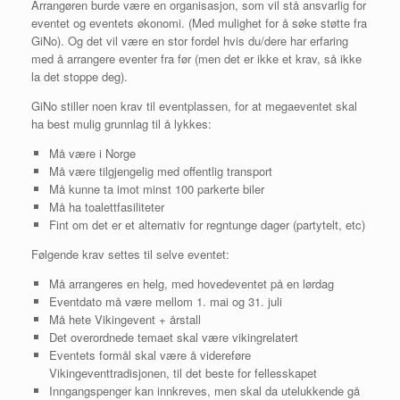
Arrangøren burde være en organisasjon, som vil stå ansvarlig for
eventet og eventets økonomi. (Med mulighet for å søke støtte fra
GiNo). Og det vil være en stor fordel hvis du/dere har erfaring
med å arrangere eventer fra før (men det er ikke et krav, så ikke
la det stoppe deg).
GiNo stiller noen krav til eventplassen, for at megaeventet skal
ha best mulig grunnlag til å lykkes:
Må være i Norge
Må være tilgjengelig med offentlig transport
Må kunne ta imot minst 100 parkerte biler
Må ha toalettfasiliteter
Fint om det er et alternativ for regntunge dager (partytelt, etc)
Følgende krav settes til selve eventet:
Må arrangeres en helg, med hovedeventet på en lørdag
Eventdato må være mellom 1. mai og 31. juli
Må hete Vikingevent + årstall
Det overordnede temaet skal være vikingrelatert
Eventets formål skal være å videreføre
Vikingeventtradisjonen, til det beste for fellesskapet
Inngangspenger kan innkreves, men skal da utelukkende gå