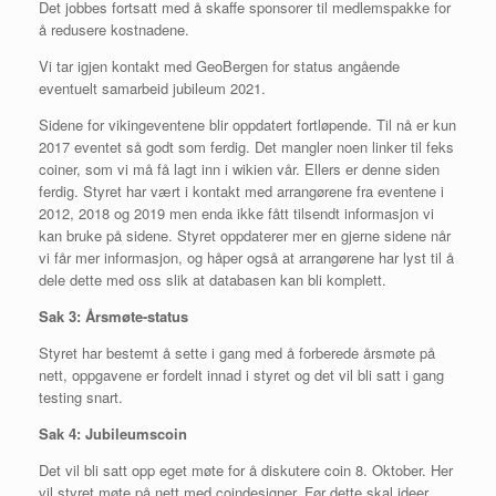
Det jobbes fortsatt med å skaffe sponsorer til medlemspakke for
å redusere kostnadene.
Vi tar igjen kontakt med GeoBergen for status angående
eventuelt samarbeid jubileum 2021.
Sidene for vikingeventene blir oppdatert fortløpende. Til nå er kun
2017 eventet så godt som ferdig. Det mangler noen linker til feks
coiner, som vi må få lagt inn i wikien vår. Ellers er denne siden
ferdig. Styret har vært i kontakt med arrangørene fra eventene i
2012, 2018 og 2019 men enda ikke fått tilsendt informasjon vi
kan bruke på sidene. Styret oppdaterer mer en gjerne sidene når
vi får mer informasjon, og håper også at arrangørene har lyst til å
dele dette med oss slik at databasen kan bli komplett.
Sak 3: Årsmøte-status
Styret har bestemt å sette i gang med å forberede årsmøte på
nett, oppgavene er fordelt innad i styret og det vil bli satt i gang
testing snart.
Sak
4:
Jubileumscoin
Det vil bli satt opp eget møte for å diskutere coin 8. Oktober. Her
vil styret møte på nett med coindesigner. Før dette skal ideer,