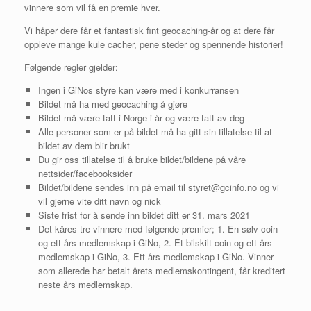
vinnere som vil få en premie hver.
Vi håper dere får et fantastisk fint geocaching-år og at dere får
oppleve mange kule cacher, pene steder og spennende historier!
Følgende regler gjelder:
Ingen i GiNos styre kan være med i konkurransen
Bildet må ha med geocaching å gjøre
Bildet må være tatt i Norge i år og være tatt av deg
Alle personer som er på bildet må ha gitt sin tillatelse til at
bildet av dem blir brukt
Du gir oss tillatelse til å bruke bildet/bildene på våre
nettsider/facebooksider
Bildet/bildene sendes inn på email til styret@gcinfo.no og vi
vil gjerne vite ditt navn og nick
Siste frist for å sende inn bildet ditt er 31. mars 2021
Det kåres tre vinnere med følgende premier; 1. En sølv coin
og ett års medlemskap i GiNo, 2. Et bilskilt coin og ett års
medlemskap i GiNo, 3. Ett års medlemskap i GiNo. Vinner
som allerede har betalt årets medlemskontingent, får kreditert
neste års medlemskap.