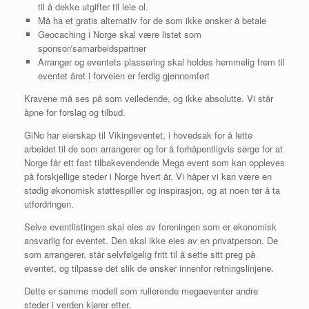
til å dekke utgifter til leie ol.
Må ha et gratis alternativ for de som ikke ønsker å betale
Geocaching i Norge skal være listet som
sponsor/samarbeidspartner
Arrangør og eventets plassering skal holdes hemmelig frem til
eventet året i forveien er ferdig gjennomført
Kravene må ses på som veiledende, og ikke absolutte. Vi står
åpne for forslag og tilbud.
GiNo har eierskap til Vikingeventet, i hovedsak for å lette
arbeidet til de som arrangerer og for å forhåpentligvis sørge for at
Norge får ett fast tilbakevendende Mega event som kan oppleves
på forskjellige steder i Norge hvert år. Vi håper vi kan være en
stødig økonomisk støttespiller og inspirasjon, og at noen tør å ta
utfordringen.
Selve eventlistingen skal eies av foreningen som er økonomisk
ansvarlig for eventet. Den skal ikke eies av en privatperson. De
som arrangerer, står selvfølgelig fritt til å sette sitt preg på
eventet, og tilpasse det slik de ønsker innenfor retningslinjene.
Dette er samme modell som rullerende megaeventer andre
steder i verden kjører etter.