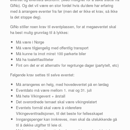
GiNo). Og det vil være en stor fordel hvis du/dere har erfaring
med å arrangere eventer fra før (men det er ikke et krav, så ikke
la det stoppe deg).
GiNo stiller noen krav til eventplassen, for at megaeventet skal
ha best mulig grunnlag til å lykkes:
Må være i Norge
Må være tilgjengelig med offentlig transport
Må kunne ta imot minst 100 parkerte biler
Må ha toalettfasiliteter
Fint om det er et alternativ for regntunge dager (partytelt, etc)
Følgende krav settes til selve eventet:
Må arrangeres en helg, med hovedeventet på en lørdag
Eventdato må være mellom 1. mai og 31. juli
Må hete Vikingevent + årstall
Det overordnede temaet skal være vikingrelatert
Eventets formål skal være å videreføre
Vikingeventtradisjonen, til det beste for fellesskapet
Inngangspenger kan innkreves, men skal da utelukkende gå
til å dekke utgifter til leie ol.