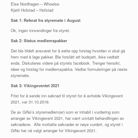
Else Nordhagen – Whoelse
Kjetil Hofstad – Hofstad
Sak 1: Referat fra styremøte i August
Ok, ingen innvendinger fra styret.
Sak 2: Status medlemspakker
Det ble tildelt ansvaret for å sette opp forslag hvordan vi skal gå
frem med å lage pakker. Ble forslått ett budsjett, ikke vedtatt
enda. Diskuteres videre på styrets facebook. Trenger hensikt,
ideer og forslag for medlemspakka. Vedtar formuleringer på neste
styremøte.
Sak 3: Vikingeventet 2021
Frist for å sende inn søknad til styret for å avholde Vikingevent
2021, var 31.10.2019.
De av GiNo’s styremedlem(er) som er inhabil i vurdering som
arrangør av Vikingevent 2021, har vært unntatt behandlingen av
søknadene. Alle mottatte søknader er nøye vurdert, og styret i
GiNo har nå valgt arrangør for Vikingevent 2021.