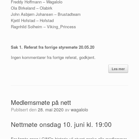
Freddy Hoffmann – Wagalolo
Ola Birkeland – Olabirk
John Asbjørn Johansen – Brustadteam
Kjetil Hofstad – Hofstad
Ragnhild Solheim – Viking_Princess
Sak 1. Referat fra forrige styremøte 20.05.20
Ingen kommentarer fra forrige referat, godkjent.
Les mer
Medlemsmøte på nett
Publisert den
28. mai 2020
av
wagalolo
Nettmøte onsdag 10. juni kl. 19:00
For første gang i GiNOs historie vil styret ønske alle medlemmer