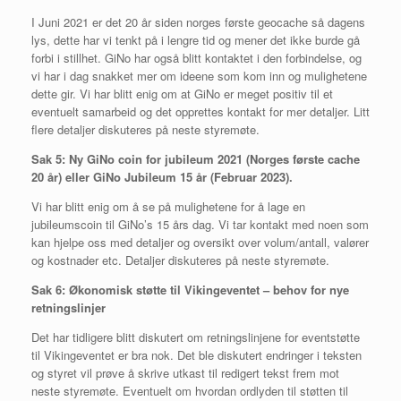
I Juni 2021 er det 20 år siden norges første geocache så dagens
lys, dette har vi tenkt på i lengre tid og mener det ikke burde gå
forbi i stillhet. GiNo har også blitt kontaktet i den forbindelse, og
vi har i dag snakket mer om ideene som kom inn og mulighetene
dette gir. Vi har blitt enig om at GiNo er meget positiv til et
eventuelt samarbeid og det opprettes kontakt for mer detaljer. Litt
flere detaljer diskuteres på neste styremøte.
Sak
5:
Ny GiNo coin for jubileum 2021 (Norges første cache
20 år) eller GiNo Jubileum 15 år (Februar 2023).
Vi har blitt enig om å se på mulighetene for å lage en
jubileumscoin til GiNo’s 15 års dag. Vi tar kontakt med noen som
kan hjelpe oss med detaljer og oversikt over volum/antall, valører
og kostnader etc. Detaljer diskuteres på neste styremøte.
Sak
6: Økonomisk støtte til Vikingeventet – behov for nye
retningslinjer
Det har tidligere blitt diskutert om retningslinjene for eventstøtte
til Vikingeventet er bra nok. Det ble diskutert endringer i teksten
og styret vil prøve å skrive utkast til redigert tekst frem mot
neste styremøte. Eventuelt om hvordan ordlyden til støtten til