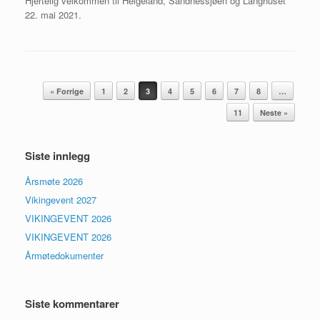
Hjertelig velkommen til Helgeland, Sandnessjøen og Langhuset
22. mai 2021.
Innleggsnavigasjon
« Forrige
1
2
3
4
5
6
7
8
…
11
Neste »
Siste innlegg
Årsmøte 2026
Vikingevent 2027
VIKINGEVENT 2026
VIKINGEVENT 2026
Årmøtedokumenter
Siste kommentarer