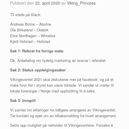
Publisert den
22. april 2020
av
Viking_Princess
Til stede på Slack:
Andreas Botne – Abotne
Ola Birkeland – Olabirk
Else Nordhagen – Whoelse
Kjetil Hofstad – Hofstad
Sak 1: Referat fra forrige møte
Ok. Anbefaling om tydelig markering av ansvar i referatet.
Sak 2: Status oppfølgingssaker
Vikingeventet 2021 skal diskuteres mer på facebook, og på et
møte hvor fler i styret kan være tilstede. Vi sender ut mailer til
lokale foreninger i Norge med oppfordring til å søke.
Sak 3: Innspill
Vi samler inn erfaringer fra tidligere arrangører av Vikingeventet.
Tar kontakt og spør om en tilbakemelding fra hvert arrangement.
Sette opp mulighet på nettsiden til Vikingeventene. Forsøke å