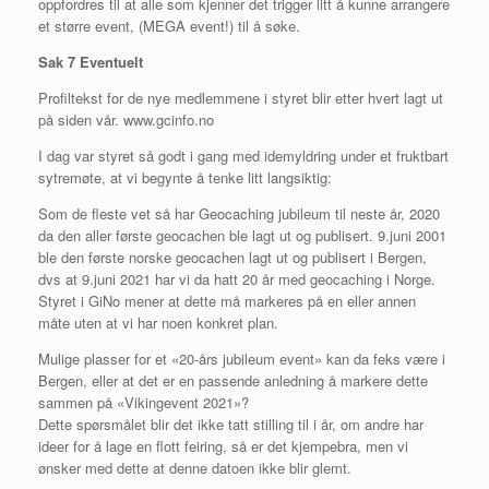
oppfordres til at alle som kjenner det trigger litt å kunne arrangere
et større event, (MEGA event!) til å søke.
Sak 7 Eventuelt
Profiltekst for de nye medlemmene i styret blir etter hvert lagt ut
på siden vår. www.gcinfo.no
I dag var styret så godt i gang med idemyldring under et fruktbart
sytremøte, at vi begynte å tenke litt langsiktig:
Som de fleste vet så har Geocaching jubileum til neste år, 2020
da den aller første geocachen ble lagt ut og publisert. 9.juni 2001
ble den første norske geocachen lagt ut og publisert i Bergen,
dvs at 9.juni 2021 har vi da hatt 20 år med geocaching i Norge.
Styret i GiNo mener at dette må markeres på en eller annen
måte uten at vi har noen konkret plan.
Mulige plasser for et «20-års jubileum event» kan da feks være i
Bergen, eller at det er en passende anledning å markere dette
sammen på «Vikingevent 2021»?
Dette spørsmålet blir det ikke tatt stilling til i år, om andre har
ideer for å lage en flott feiring, så er det kjempebra, men vi
ønsker med dette at denne datoen ikke blir glemt.