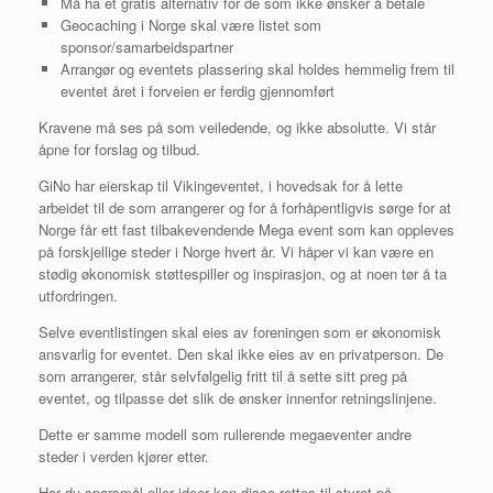
Må ha et gratis alternativ for de som ikke ønsker å betale
Geocaching i Norge skal være listet som
sponsor/samarbeidspartner
Arrangør og eventets plassering skal holdes hemmelig frem til
eventet året i forveien er ferdig gjennomført
Kravene må ses på som veiledende, og ikke absolutte. Vi står
åpne for forslag og tilbud.
GiNo har eierskap til Vikingeventet, i hovedsak for å lette
arbeidet til de som arrangerer og for å forhåpentligvis sørge for at
Norge får ett fast tilbakevendende Mega event som kan oppleves
på forskjellige steder i Norge hvert år. Vi håper vi kan være en
stødig økonomisk støttespiller og inspirasjon, og at noen tør å ta
utfordringen.
Selve eventlistingen skal eies av foreningen som er økonomisk
ansvarlig for eventet. Den skal ikke eies av en privatperson. De
som arrangerer, står selvfølgelig fritt til å sette sitt preg på
eventet, og tilpasse det slik de ønsker innenfor retningslinjene.
Dette er samme modell som rullerende megaeventer andre
steder i verden kjører etter.
Har du spørsmål eller ideer kan disse rettes til styret på