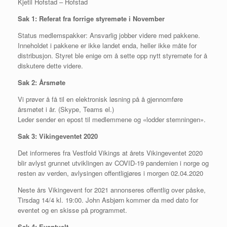
Kjetil Hofstad – Hofstad
Sak 1: Referat fra forrige styremøte i November
Status medlemspakker: Ansvarlig jobber videre med pakkene.
Inneholdet i pakkene er ikke landet enda, heller ikke måte for
distribusjon. Styret ble enige om å sette opp nytt styremøte for å
diskutere dette videre.
Sak 2: Årsmøte
Vi prøver å få til en elektronisk løsning på å gjennomføre
årsmøtet i år. (Skype, Teams el.)
Leder sender en epost til medlemmene og «lodder stemningen».
Sak 3: Vikingeventet 2020
Det informeres fra Vestfold Vikings at årets Vikingeventet 2020
blir avlyst grunnet utviklingen av COVID-19 pandemien i norge og
resten av verden, avlysingen offentligjøres i morgen 02.04.2020
Neste års Vikingevent for 2021 annonseres offentlig over påske,
Tirsdag 14/4 kl. 19:00. John Asbjørn kommer da med dato for
eventet og en skisse på programmet.
Sak 4: Eventuelt