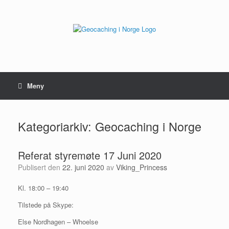
Hopp
til
innhold
Meny
Kategoriarkiv:
Geocaching i Norge
Referat styremøte 17 Juni 2020
Publisert den
22. juni 2020
av
Viking_Princess
Kl. 18:00 – 19:40
Tilstede på Skype:
Else Nordhagen – Whoelse