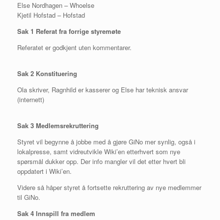
Else Nordhagen – Whoelse
Kjetil Hofstad – Hofstad
Sak 1 Referat fra forrige styremøte
Referatet er godkjent uten kommentarer.
Sak 2 Konstituering
Ola skriver, Ragnhild er kasserer og Else har teknisk ansvar
(internett)
Sak 3 Medlemsrekruttering
Styret vil begynne å jobbe med å gjøre GiNo mer synlig, også i
lokalpresse, samt vidreutvikle Wiki’en etterhvert som nye
spørsmål dukker opp. Der info mangler vil det etter hvert bli
oppdatert i Wiki’en.
Videre så håper styret å fortsette rekruttering av nye medlemmer
til GiNo.
Sak 4 Innspill fra medlem