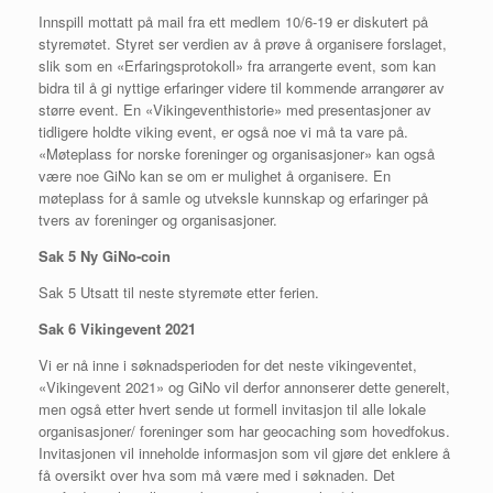
Innspill mottatt på mail fra ett medlem 10/6-19 er diskutert på
styremøtet. Styret ser verdien av å prøve å organisere forslaget,
slik som en «Erfaringsprotokoll» fra arrangerte event, som kan
bidra til å gi nyttige erfaringer videre til kommende arrangører av
større event. En «Vikingeventhistorie» med presentasjoner av
tidligere holdte viking event, er også noe vi må ta vare på.
«Møteplass for norske foreninger og organisasjoner» kan også
være noe GiNo kan se om er mulighet å organisere. En
møteplass for å samle og utveksle kunnskap og erfaringer på
tvers av foreninger og organisasjoner.
Sak 5 Ny GiNo-coin
Sak 5 Utsatt til neste styremøte etter ferien.
Sak 6 Vikingevent 2021
Vi er nå inne i søknadsperioden for det neste vikingeventet,
«Vikingevent 2021» og GiNo vil derfor annonserer dette generelt,
men også etter hvert sende ut formell invitasjon til alle lokale
organisasjoner/ foreninger som har geocaching som hovedfokus.
Invitasjonen vil inneholde informasjon som vil gjøre det enklere å
få oversikt over hva som må være med i søknaden. Det