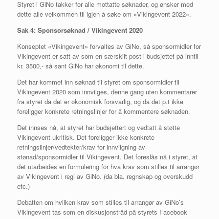
Styret i GiNo takker for alle mottatte søknader, og ønsker med
dette alle velkommen til igjen å søke om «Vikingevent 2022».
Sak 4: Sponsorsøknad / Vikingevent 2020
Konseptet «Vikingevent» forvaltes av GiNo, så sponsormidler for
Vikingevent er satt av som en særskilt post i budsjettet på inntil
kr. 3500,- så sant GiNo har økonomi til dette.
Det har kommet inn søknad til styret om sponsormidler til
Vikingevent 2020 som innvilges, denne gang uten kommentarer
fra styret da det er økonomisk forsvarlig, og da det p.t ikke
foreligger konkrete retningslinjer for å kommentere søknaden.
Det innses nå, at styret har budsjettert og vedtatt å støtte
Vikingevent ukritisk. Det foreligger ikke konkrete
retningslinjer/vedtekter/krav for innvilgning av
stønad/sponsormidler til Vikingevent. Det foreslås nå i styret, at
det utarbeides en formulering for hva krav som stilles til arrangør
av Vikingevent i regi av GiNo. (da bla. regnskap og overskudd
etc.)
Debatten om hvilken krav som stilles til arrangør av GiNo’s
Vikingevent tas som en diskusjonstråd på styrets Facebook