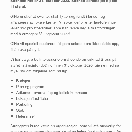
Søknadsfrist er 31. oktober 2020. Søknad sendes på e-post
til styret.
GiNo ønsker at eventet skal flytte seg rundt i landet, og
arrangeres av lokale krefter. Vi søker derfor etter lag/foreninger
(eller nok privatpersoner) som kan tenke seg å ta utfordringen
med å arrangere Vikingevent 2022!
GiNo vil spesielt oppfordre tidligere søkere som ikke nådde opp,
til å søke på nytt.
Vi har valgt å be interesserte om å sende en søknad til oss på
styret (at) gcinfo (dot) no innen 31. oktober 2020, gjerne med så
mye info om følgende som mulig:
Budsjett
Plan og program
Adkomst, overnatting og kollektivtransport
Lokasjon/fasiliteter
Parkering
Stab
Referanser
Arrangøren burde være en organisasjon, som vil stå ansvarlig for
eventet og eventets økonomi. (Med mulighet for å søke støtte fra