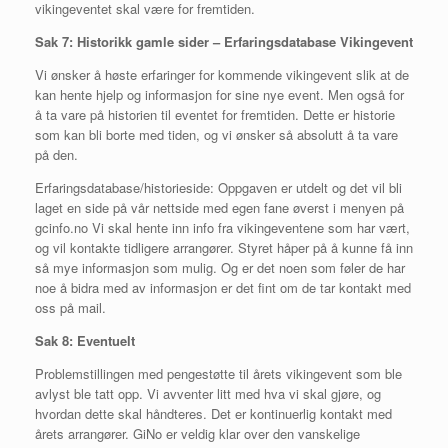
vikingeventet skal være for fremtiden.
Sak
7: Historikk gamle sider – Erfaringsdatabase Vikingevent
Vi ønsker å høste erfaringer for kommende vikingevent slik at de
kan hente hjelp og informasjon for sine nye event. Men også for
å ta vare på historien til eventet for fremtiden. Dette er historie
som kan bli borte med tiden, og vi ønsker så absolutt å ta vare
på den.
Erfaringsdatabase/historieside: Oppgaven er utdelt og det vil bli
laget en side på vår nettside med egen fane øverst i menyen på
gcinfo.no Vi skal hente inn info fra vikingeventene som har vært,
og vil kontakte tidligere arrangører. Styret håper på å kunne få inn
så mye informasjon som mulig. Og er det noen som føler de har
noe å bidra med av informasjon er det fint om de tar kontakt med
oss på mail.
Sak
8: Eventuelt
Problemstillingen med pengestøtte til årets vikingevent som ble
avlyst ble tatt opp. Vi avventer litt med hva vi skal gjøre, og
hvordan dette skal håndteres. Det er kontinuerlig kontakt med
årets arrangører. GiNo er veldig klar over den vanskelige