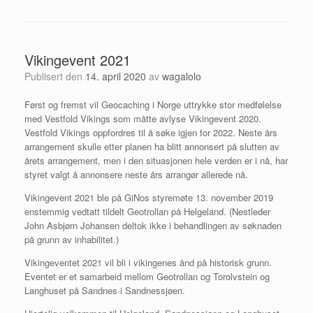
Vikingevent 2021
Publisert den
14. april 2020
av
wagalolo
Først og fremst vil Geocaching i Norge uttrykke stor medfølelse
med Vestfold Vikings som måtte avlyse Vikingevent 2020.
Vestfold Vikings oppfordres til å søke igjen for 2022. Neste års
arrangement skulle etter planen ha blitt annonsert på slutten av
årets arrangement, men i den situasjonen hele verden er i nå, har
styret valgt å annonsere neste års arrangør allerede nå.
Vikingevent 2021 ble på GiNos styremøte 13. november 2019
enstemmig vedtatt tildelt Geotrollan på Helgeland. (Nestleder
John Asbjørn Johansen deltok ikke i behandlingen av søknaden
på grunn av inhabilitet.)
Vikingeventet 2021 vil bli i vikingenes ånd på historisk grunn.
Eventet er et samarbeid mellom Geotrollan og Torolvstein og
Langhuset på Sandnes i Sandnessjøen.