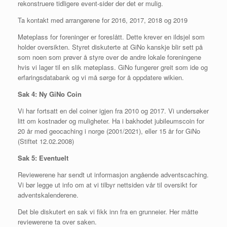
rekonstruere tidligere event-sider der det er mulig.
Ta kontakt med arrangørene for 2016, 2017, 2018 og 2019
Møteplass for foreninger er foreslått. Dette krever en ildsjel som
holder oversikten. Styret diskuterte at GiNo kanskje blir sett på
som noen som prøver å styre over de andre lokale foreningene
hvis vi lager til en slik møteplass. GiNo fungerer greit som ide og
erfaringsdatabank og vi må sørge for å oppdatere wikien.
Sak 4: Ny GiNo Coin
Vi har fortsatt en del coiner igjen fra 2010 og 2017. Vi undersøker
litt om kostnader og muligheter. Ha i bakhodet jubileumscoin for
20 år med geocaching i norge (2001/2021), eller 15 år for GiNo
(Stiftet 12.02.2008)
Sak 5: Eventuelt
Reviewerene har sendt ut informasjon angående adventscaching.
Vi bør legge ut info om at vi tilbyr nettsiden vår til oversikt for
adventskalenderene.
Det ble diskutert en sak vi fikk inn fra en grunneier. Her måtte
reviewerene ta over saken.