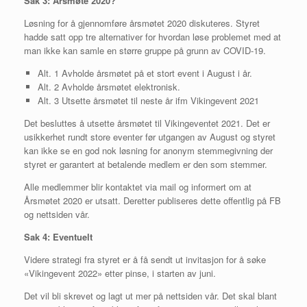
Sak 3:
Årsmøte 2020?
Løsning for å gjennomføre årsmøtet 2020 diskuteres. Styret
hadde satt opp tre alternativer for hvordan løse problemet med at
man ikke kan samle en større gruppe på grunn av COVID-19.
Alt. 1 Avholde årsmøtet på et stort event i August i år.
Alt. 2 Avholde årsmøtet elektronisk.
Alt. 3 Utsette årsmøtet til neste år ifm Vikingevent 2021
Det besluttes å utsette årsmøtet til Vikingeventet 2021. Det er
usikkerhet rundt store eventer før utgangen av August og styret
kan ikke se en god nok løsning for anonym stemmegivning der
styret er garantert at betalende medlem er den som stemmer.
Alle medlemmer blir kontaktet via mail og informert om at
Årsmøtet 2020 er utsatt. Deretter publiseres dette offentlig på FB
og nettsiden vår.
Sak 4: Eventuelt
Videre strategi fra styret er å få sendt ut invitasjon for å søke
«Vikingevent 2022» etter pinse, i starten av juni.
Det vil bli skrevet og lagt ut mer på nettsiden vår. Det skal blant