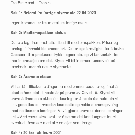
Ola Birkeland – Olabirk
Sak 1: Referat fra forrige styremøte 22.04.2020
Ingen kommentar fra referat fra forrige møte.
Sak 2: Medlemspakken-status
Det ble lagt frem mottatte tilbud til medlemspakken. Priser og
forslag til innhold ble presentert. Det er også mulighet for å bruke
Geosport til å produsere trykk, logoer etc. og vi tar kontakt for
mer informasjon om det. Styret vil bli informert underveis på
facebook, mer på neste styremøte.
Sak 3: Årsmøte-status
Vi har fått tilbakemeldinger fra medlemmer både for og imot å
utsette årsmøtet til neste år på grunn av Covid-19. Styret vil
prøve å finne en elektronisk løsning for å holde årsmøte, da vi
fikk gode tips om hvordan løse dette og holde stemmegivning
med nettbaserte løsninger. Vi vil gjerne prøve ut denne løsningen
i et «Medlemsmøte» først for å se om det kan fungerer for et
eventuelt årsmøte med alle detaljer som trengs.
Sak
4:
20 års jubileum 2021