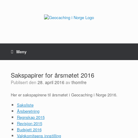
Hopp
til
innhold
Meny
Sakspapirer for årsmøtet 2016
Publisert den
28. april 2016
av
thomfre
Her er sakspapirene til årsmøtet i Geocaching i Norge 2016.
Saksliste
Årsberetning
Regnskap 2015
Revisjon 2015
Budsjett 2016
Valgkomiteens innstilling