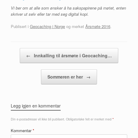
Vi ber om at alle som ønsker å ha sakspapirene på møtet, enten
skriver ut selv eller tar med seg digital kopi.
Publisert i
Geocaching i Norge
og merket
Årsmøte 2016
.
Innleggsnavigasjon
←
Innkalling til årsmøte i Geocaching…
Sommeren er her
→
Legg igjen en kommentar
Din e-postadresse vil ikke bli publisert.
Obligatoriske felt er merket med
*
Kommentar
*