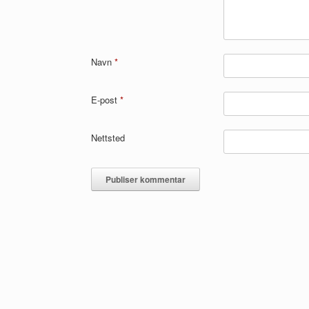
Navn
*
E-post
*
Nettsted