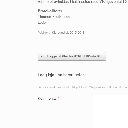
Årsmøtet avholdes i forbindelse med Vikingeventet i St
Protokollfører:
Thomas Fredriksen
Leder
Publisert i
Styrevedtak 2015-2016
.
Innleggsnavigasjon
←
Logger skifter fra HTML/BBCode til…
Legg igjen en kommentar
Din e-postadresse vil ikke bli publisert.
Obligatoriske felt er merket 
Kommentar
*