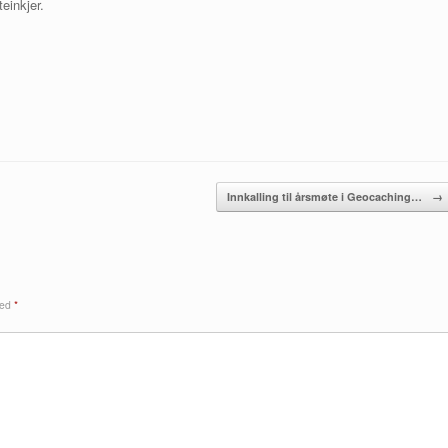
einkjer.
Innkalling til årsmøte i Geocaching…
→
med
*