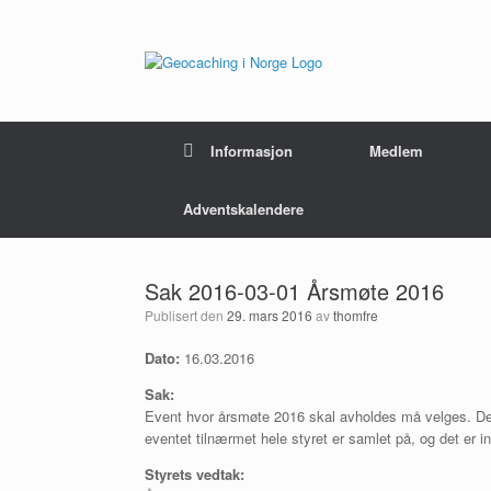
Hopp
til
innhold
Informasjon
Medlem
Adventskalendere
Sak 2016-03-01 Årsmøte 2016
Publisert den
29. mars 2016
av
thomfre
Dato:
16.03.2016
Sak:
Event hvor årsmøte 2016 skal avholdes må velges. Det e
eventet tilnærmet hele styret er samlet på, og det er ing
Styrets vedtak: