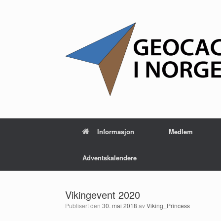
Hopp
til
innhold
Informasjon
Medlem
Adventskalendere
Vikingevent 2020
Publisert den
30. mai 2018
av
Viking_Princess