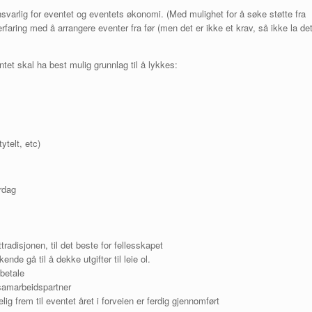
svarlig for eventet og eventets økonomi. (Med mulighet for å søke støtte fra
rfaring med å arrangere eventer fra før (men det er ikke et krav, så ikke la de
ntet skal ha best mulig grunnlag til å lykkes:
ytelt, etc)
rdag
adisjonen, til det beste for fellesskapet
e gå til å dekke utgifter til leie ol.
 betale
samarbeidspartner
g frem til eventet året i forveien er ferdig gjennomført