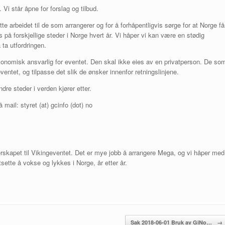
i står åpne for forslag og tilbud.
tte arbeidet til de som arrangerer og for å forhåpentligvis sørge for at Norge få
å forskjellige steder i Norge hvert år. Vi håper vi kan være en stødig
 ta utfordringen.
konomisk ansvarlig for eventet. Den skal ikke eies av en privatperson. De so
å eventet, og tilpasse det slik de ønsker innenfor retningslinjene.
e steder i verden kjører etter.
 mail: styret (at) gcinfo (dot) no
rskapet til Vikingeventet. Det er mye jobb å arrangere Mega, og vi håper med
rtsette å vokse og lykkes i Norge, år etter år.
Sak 2018-06-01 Bruk av GiNo…
→