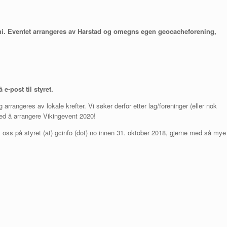
ni. Eventet arrangeres av
Harstad og omegns egen geocacheforening,
e-post til styret.
 arrangeres av lokale krefter. Vi søker derfor etter lag/foreninger (eller nok
ed å arrangere Vikingevent 2020!
l oss på styret (at) gcinfo (dot) no innen 31. oktober 2018, gjerne med så mye