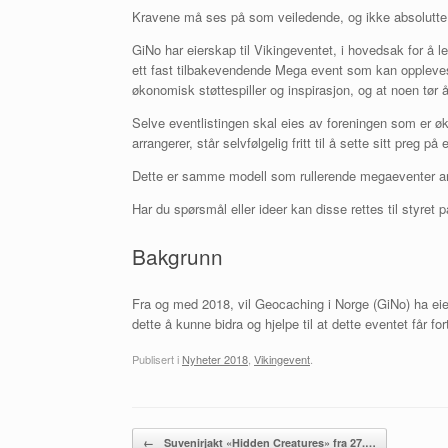
Kravene må ses på som veiledende, og ikke absolutte. V
GiNo har eierskap til Vikingeventet, i hovedsak for å le
ett fast tilbakevendende Mega event som kan oppleves p
økonomisk støttespiller og inspirasjon, og at noen tør å
Selve eventlistingen skal eies av foreningen som er ø
arrangerer, står selvfølgelig fritt til å sette sitt preg p
Dette er samme modell som rullerende megaeventer andr
Har du spørsmål eller ideer kan disse rettes til styret på
Bakgrunn
Fra og med 2018, vil Geocaching i Norge (GiNo) ha eie
dette å kunne bidra og hjelpe til at dette eventet får fo
Publisert i
Nyheter 2018
,
Vikingevent
.
Innleggsnavigasjon
←
Suvenirjakt «Hidden Creatures» fra 27.…