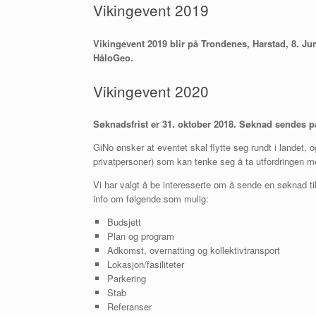
Vikingevent 2019
Vikingevent 2019 blir på Trondenes, Harstad, 8. Ju
HåloGeo
.
Vikingevent 2020
Søknadsfrist er 31. oktober 2018. Søknad sendes på 
GiNo ønsker at eventet skal flytte seg rundt i landet, og
privatpersoner) som kan tenke seg å ta utfordringen m
Vi har valgt å be interesserte om å sende en søknad ti
info om følgende som mulig:
Budsjett
Plan og program
Adkomst, overnatting og kollektivtransport
Lokasjon/fasiliteter
Parkering
Stab
Referanser