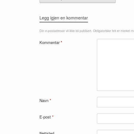
Legg igjen en kommentar
Din e-postadresse vil ikke bli publisert.
Obligatoriske felt er merket 
Kommentar
*
Navn
*
E-post
*
Nettsted