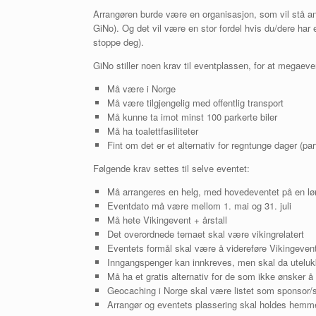
Arrangøren burde være en organisasjon, som vil stå an
GiNo). Og det vil være en stor fordel hvis du/dere har e
stoppe deg).
GiNo stiller noen krav til eventplassen, for at megaeve
Må være i Norge
Må være tilgjengelig med offentlig transport
Må kunne ta imot minst 100 parkerte biler
Må ha toalettfasiliteter
Fint om det er et alternativ for regntunge dager (part
Følgende krav settes til selve eventet:
Må arrangeres en helg, med hovedeventet på en lø
Eventdato må være mellom 1. mai og 31. juli
Må hete Vikingevent + årstall
Det overordnede temaet skal være vikingrelatert
Eventets formål skal være å videreføre Vikingeventtr
Inngangspenger kan innkreves, men skal da utelukkend
Må ha et gratis alternativ for de som ikke ønsker å
Geocaching i Norge skal være listet som sponsor/
Arrangør og eventets plassering skal holdes hemmeli